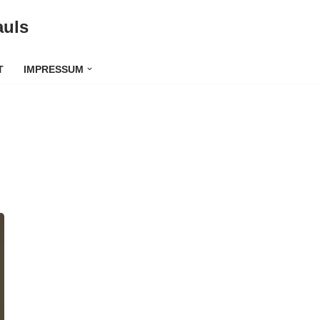
auls
T
IMPRESSUM